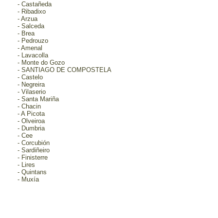
- Castañeda
- Ribadixo
- Arzua
- Salceda
- Brea
- Pedrouzo
- Amenal
- Lavacolla
- Monte do Gozo
- SANTIAGO DE COMPOSTELA
- Castelo
- Negreira
- Vilaserio
- Santa Mariña
- Chacin
- A Picota
- Olveiroa
- Dumbria
- Cee
- Corcubión
- Sardiñeiro
- Finisterre
- Lires
- Quintans
- Muxía