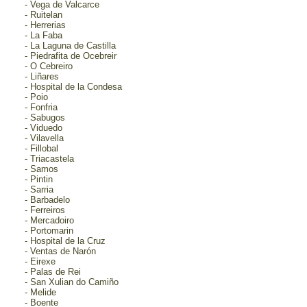
- Vega de Valcarce
- Ruitelan
- Herrerias
- La Faba
- La Laguna de Castilla
- Piedrafita de Ocebreir
- O Cebreiro
- Liñares
- Hospital de la Condesa
- Poio
- Fonfria
- Sabugos
- Viduedo
- Vilavella
- Fillobal
- Triacastela
- Samos
- Pintin
- Sarria
- Barbadelo
- Ferreiros
- Mercadoiro
- Portomarin
-
Hospital de la Cruz
-
Ventas de Narón
- Eirexe
- Palas de Rei
- San Xulian do Camiño
- Melide
- Boente